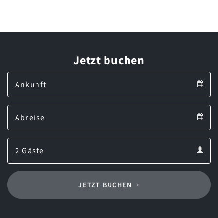
Jetzt buchen
Arrival
Arrival
Departure
calendar
Departure
Guests
calendar
Guests
calendar
JETZT BUCHEN